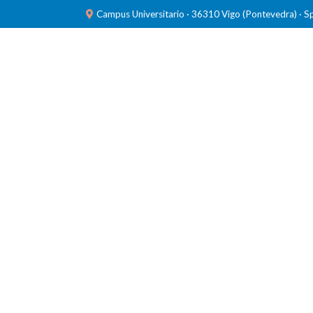
Campus Universitario · 36310 Vigo (Pontevedra) · S
INVESTIGACIÓN
LABORATORIOS
FORMACIÓ