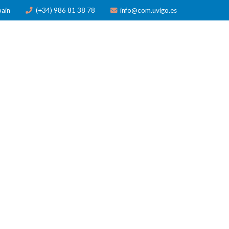
pain
(+34) 986 81 38 78
info@com.uvigo.es
N
PUBLICACIONES
PREMIOS
NOTICIAS