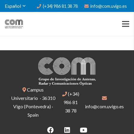
Español
(+34) 986 81 38 78
info@com.uvigo.es
Campus
(+34)
Universitario · 36310
986 81
Vigo (Pontevedra) ·
info@com.uvigo.es
38 78
Spain