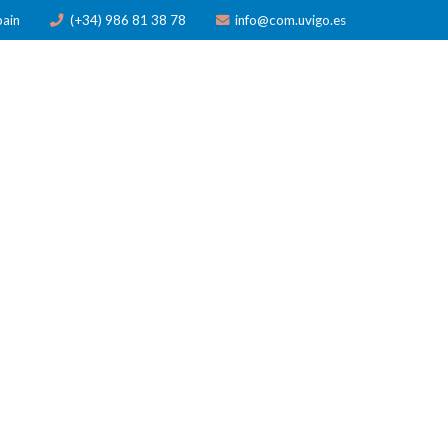
pain
(+34) 986 81 38 78
info@com.uvigo.es
N
PUBLICACIONES
PREMIOS
NOTICIAS