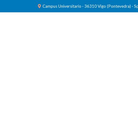
Campus Universitario · 36310 Vigo (Pontevedra) · S
INVESTIGACIÓN
LABORATORIOS
FORMACIÓ