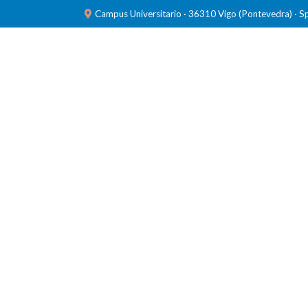
Campus Universitario · 36310 Vigo (Pontevedra) · S
INVESTIGACIÓN
LABORATORIOS
FORMACIÓ