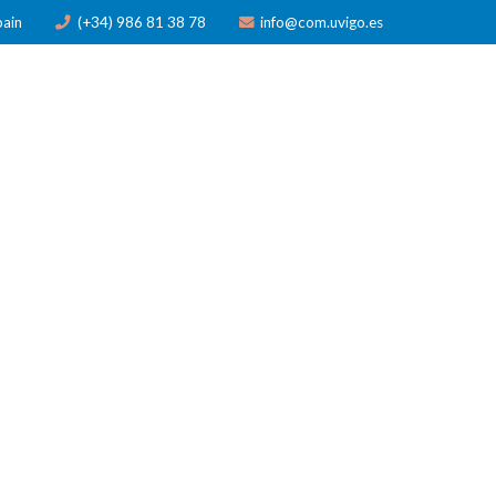
pain
(+34) 986 81 38 78
info@com.uvigo.es
N
PUBLICACIONES
PREMIOS
NOTICIAS