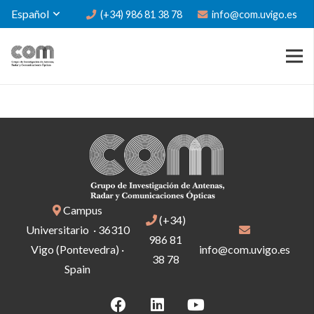
Español
(+34) 986 81 38 78
info@com.uvigo.es
Campus
(+34)
Universitario · 36310
986 81
Vigo (Pontevedra) ·
info@com.uvigo.es
38 78
Spain