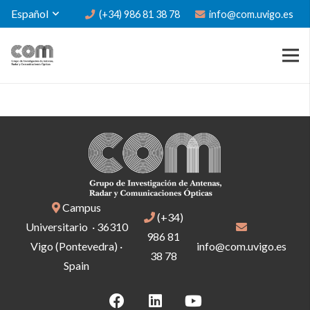
Español
(+34) 986 81 38 78
info@com.uvigo.es
Campus
(+34)
Universitario · 36310
986 81
Vigo (Pontevedra) ·
info@com.uvigo.es
38 78
Spain