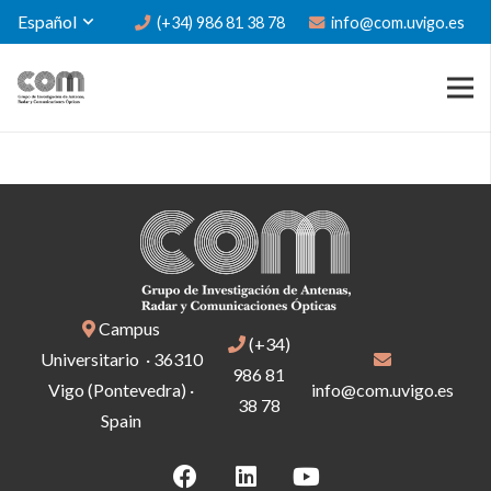
Español
(+34) 986 81 38 78
info@com.uvigo.es
Campus
(+34)
Universitario · 36310
986 81
Vigo (Pontevedra) ·
info@com.uvigo.es
38 78
Spain