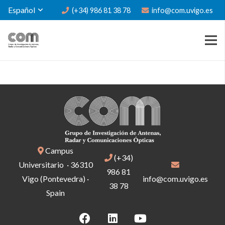
Español
(+34) 986 81 38 78
info@com.uvigo.es
Campus
(+34)
Universitario · 36310
986 81
Vigo (Pontevedra) ·
info@com.uvigo.es
38 78
Spain