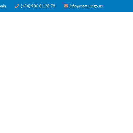
pain
(+34) 986 81 38 78
info@com.uvigo.es
N
PUBLICACIONES
PREMIOS
NOTICIAS