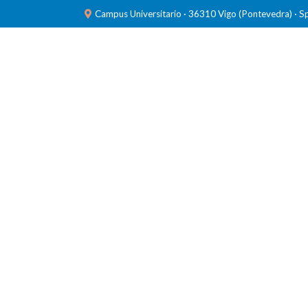
Campus Universitario · 36310 Vigo (Pontevedra) · S
INVESTIGACIÓN
LABORATORIOS
FORMACIÓ