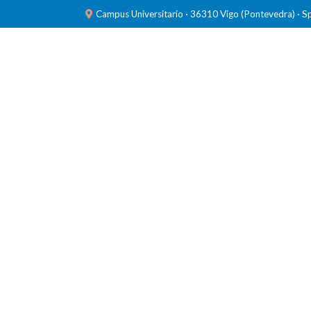
Campus Universitario · 36310 Vigo (Pontevedra) · S
INVESTIGACIÓN
LABORATORIOS
FORMACIÓ