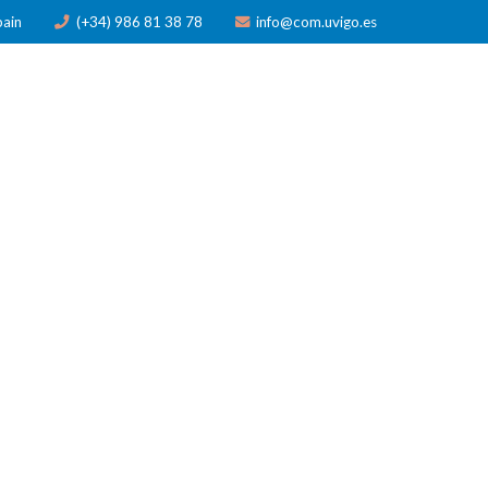
pain
(+34) 986 81 38 78
info@com.uvigo.es
N
PUBLICACIONES
PREMIOS
NOTICIAS