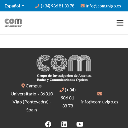
Español
(+34) 986 81 38 78
info@com.uvigo.es
Campus
(+34)
Universitario · 36310
986 81
Vigo (Pontevedra) ·
info@com.uvigo.es
38 78
Spain