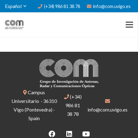
Español
(+34) 986 81 38 78
info@com.uvigo.es
Campus
(+34)
Universitario · 36310
986 81
Vigo (Pontevedra) ·
info@com.uvigo.es
38 78
Spain