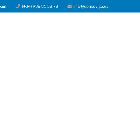
pain
(+34) 986 81 38 78
info@com.uvigo.es
N
PUBLICACIONES
PREMIOS
NOTICIAS