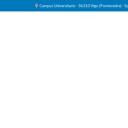
Campus Universitario · 36310 Vigo (Pontevedra) · S
INVESTIGACIÓN
LABORATORIOS
FORMACIÓ