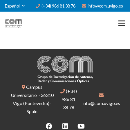
Español
(+34) 986 81 38 78
info@com.uvigo.es
Campus
(+34)
Universitario · 36310
986 81
Vigo (Pontevedra) ·
info@com.uvigo.es
38 78
Spain