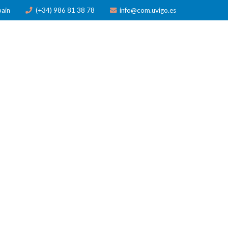
pain
(+34) 986 81 38 78
info@com.uvigo.es
N
PUBLICACIONES
PREMIOS
NOTICIAS