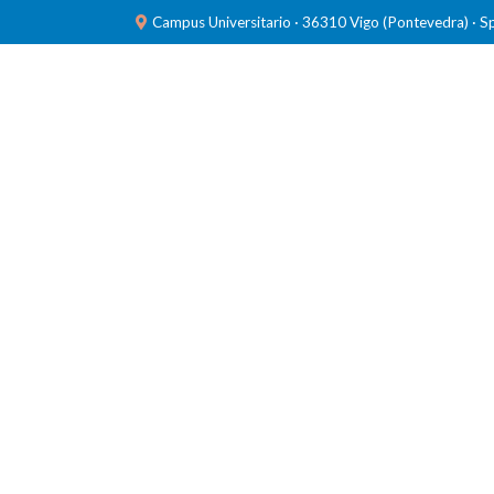
Campus Universitario · 36310 Vigo (Pontevedra) · S
INVESTIGACIÓN
LABORATORIOS
FORMACIÓ