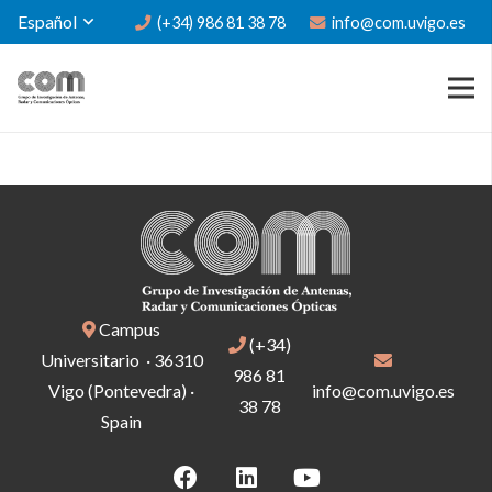
Español
(+34) 986 81 38 78
info@com.uvigo.es
Campus
(+34)
Universitario · 36310
986 81
Vigo (Pontevedra) ·
info@com.uvigo.es
38 78
Spain