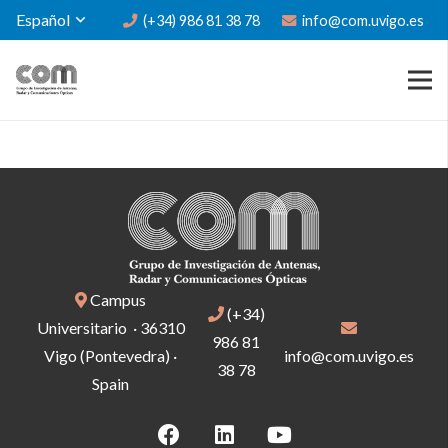
Español
(+34) 986 81 38 78
info@com.uvigo.es
Campus
(+34)
Universitario · 36310
986 81
Vigo (Pontevedra) ·
info@com.uvigo.es
38 78
Spain