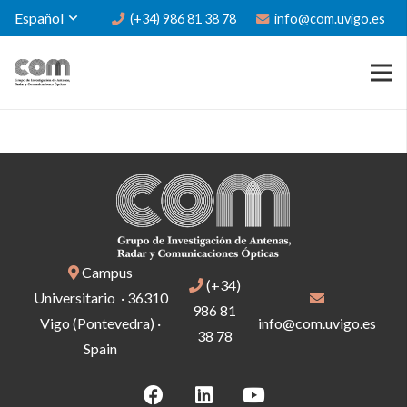
Español
(+34) 986 81 38 78
info@com.uvigo.es
Campus
(+34)
Universitario · 36310
986 81
Vigo (Pontevedra) ·
info@com.uvigo.es
38 78
Spain