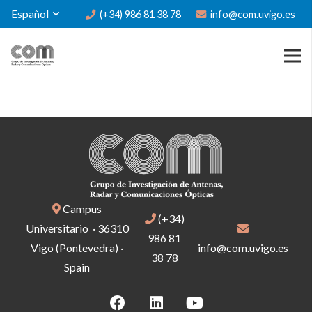
Español
(+34) 986 81 38 78
info@com.uvigo.es
Campus
(+34)
Universitario · 36310
986 81
Vigo (Pontevedra) ·
info@com.uvigo.es
38 78
Spain