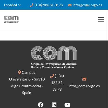
Español
(+34) 986 81 38 78
info@com.uvigo.es
Campus
(+34)
Universitario · 36310
986 81
Vigo (Pontevedra) ·
info@com.uvigo.es
38 78
Spain