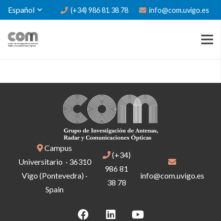
Español
(+34) 986 81 38 78
info@com.uvigo.es
Campus
(+34)
Universitario · 36310
986 81
Vigo (Pontevedra) ·
info@com.uvigo.es
38 78
Spain