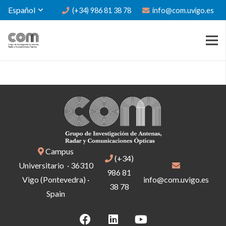
Español
(+34) 986 81 38 78
info@com.uvigo.es
Campus
(+34)
Universitario · 36310
986 81
Vigo (Pontevedra) ·
info@com.uvigo.es
38 78
Spain