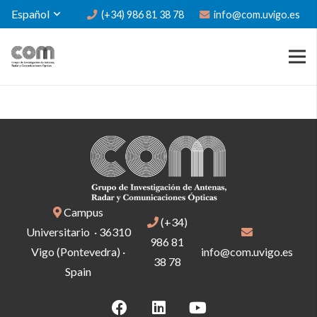
Español
(+34) 986 81 38 78
info@com.uvigo.es
Campus
(+34)
Universitario · 36310
986 81
Vigo (Pontevedra) ·
info@com.uvigo.es
38 78
Spain