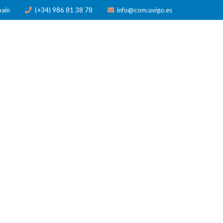
pain
(+34) 986 81 38 78
info@com.uvigo.es
N
PUBLICACIONES
PREMIOS
NOTICIAS