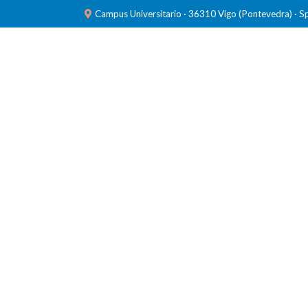
Campus Universitario · 36310 Vigo (Pontevedra) · S
INVESTIGACIÓN
LABORATORIOS
FORMACIÓ