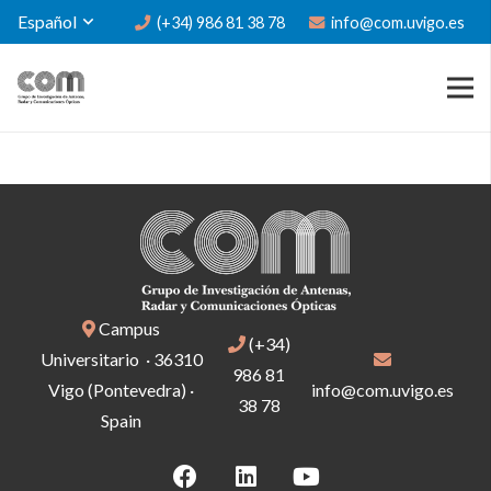
Español
(+34) 986 81 38 78
info@com.uvigo.es
Campus
(+34)
Universitario · 36310
986 81
Vigo (Pontevedra) ·
info@com.uvigo.es
38 78
Spain