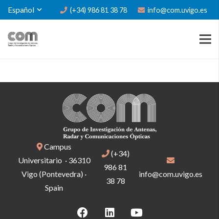
Español
(+34) 986 81 38 78
info@com.uvigo.es
Campus
(+34)
Universitario · 36310
986 81
Vigo (Pontevedra) ·
info@com.uvigo.es
38 78
Spain