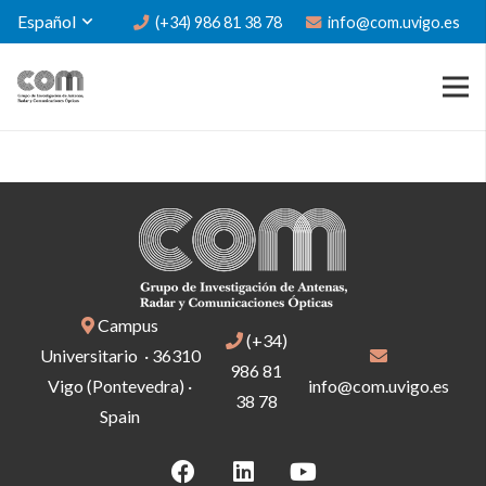
Español
(+34) 986 81 38 78
info@com.uvigo.es
Campus
(+34)
Universitario · 36310
986 81
Vigo (Pontevedra) ·
info@com.uvigo.es
38 78
Spain