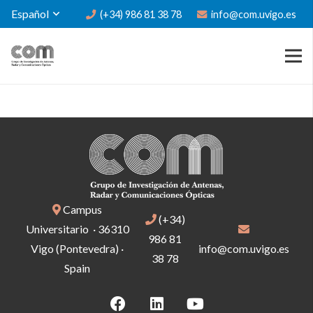
Español
(+34) 986 81 38 78
info@com.uvigo.es
Campus
(+34)
Universitario · 36310
986 81
Vigo (Pontevedra) ·
info@com.uvigo.es
38 78
Spain