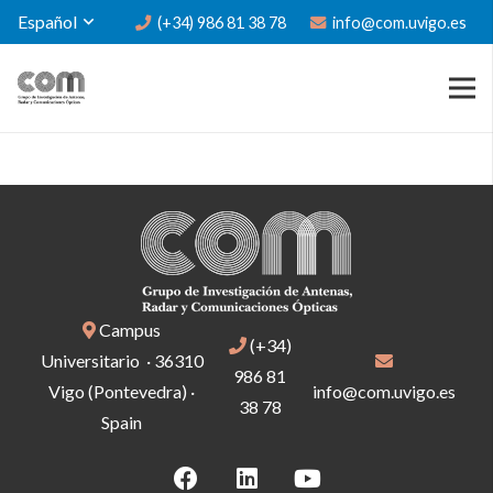
Español
(+34) 986 81 38 78
info@com.uvigo.es
Campus
(+34)
Universitario · 36310
986 81
Vigo (Pontevedra) ·
info@com.uvigo.es
38 78
Spain