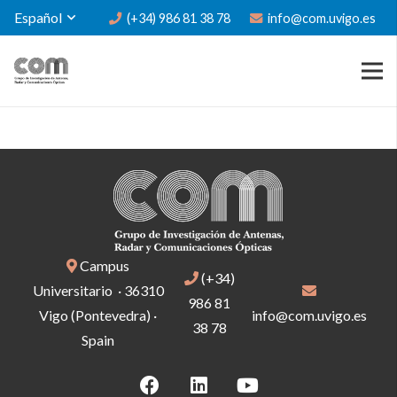
Español
(+34) 986 81 38 78
info@com.uvigo.es
Campus
(+34)
Universitario · 36310
986 81
Vigo (Pontevedra) ·
info@com.uvigo.es
38 78
Spain