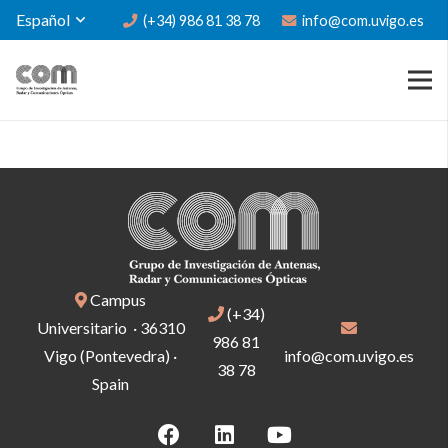
Español
(+34) 986 81 38 78
info@com.uvigo.es
Campus
(+34)
Universitario · 36310
986 81
Vigo (Pontevedra) ·
info@com.uvigo.es
38 78
Spain