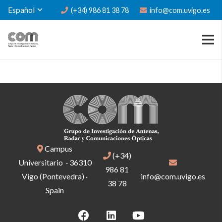
Español
(+34) 986 81 38 78
info@com.uvigo.es
Campus
(+34)
Universitario · 36310
986 81
Vigo (Pontevedra) ·
info@com.uvigo.es
38 78
Spain