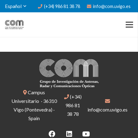
Español
(+34) 986 81 38 78
info@com.uvigo.es
Campus
(+34)
Universitario · 36310
986 81
Vigo (Pontevedra) ·
info@com.uvigo.es
38 78
Spain