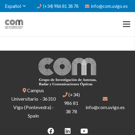
Español
(+34) 986 81 38 78
info@com.uvigo.es
Campus
(+34)
Universitario · 36310
986 81
Vigo (Pontevedra) ·
info@com.uvigo.es
38 78
Spain