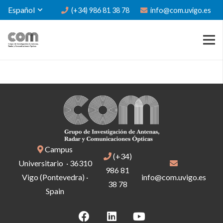
Español
(+34) 986 81 38 78
info@com.uvigo.es
Campus
(+34)
Universitario · 36310
986 81
Vigo (Pontevedra) ·
info@com.uvigo.es
38 78
Spain