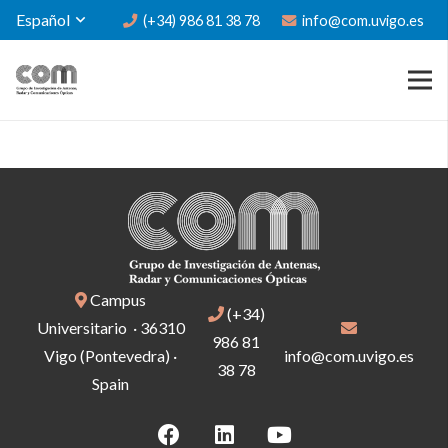
Español
(+34) 986 81 38 78
info@com.uvigo.es
Campus
(+34)
Universitario · 36310
986 81
Vigo (Pontevedra) ·
info@com.uvigo.es
38 78
Spain