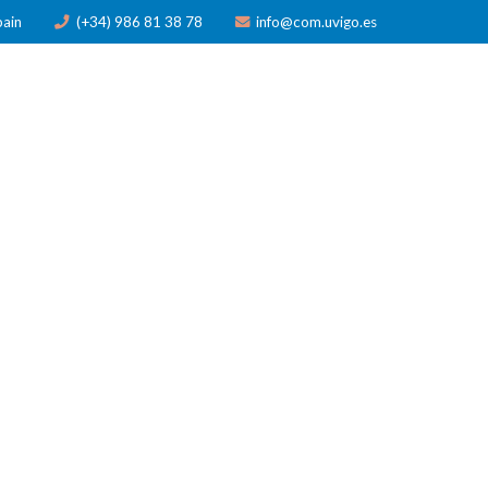
pain
(+34) 986 81 38 78
info@com.uvigo.es
N
PUBLICACIONES
PREMIOS
NOTICIAS