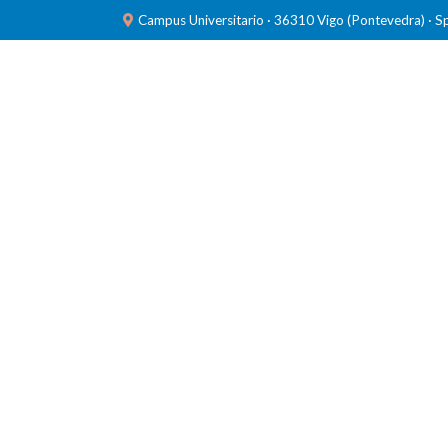
Campus Universitario · 36310 Vigo (Pontevedra) · S
INVESTIGACIÓN
LABORATORIOS
FORMACIÓ