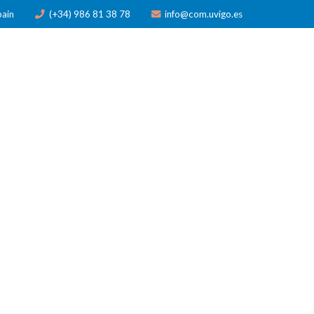
pain
(+34) 986 81 38 78
info@com.uvigo.es
N
PUBLICACIONES
PREMIOS
NOTICIAS