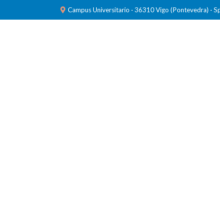
Campus Universitario · 36310 Vigo (Pontevedra) · S
INVESTIGACIÓN
LABORATORIOS
FORMACIÓ