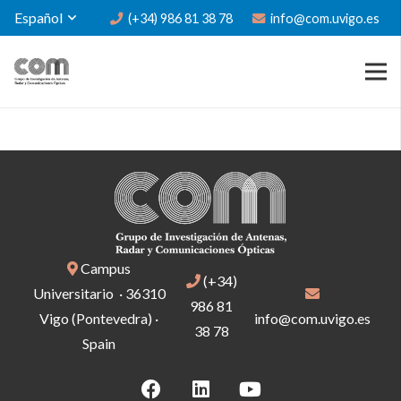
Español
(+34) 986 81 38 78
info@com.uvigo.es
Campus
(+34)
Universitario · 36310
986 81
Vigo (Pontevedra) ·
info@com.uvigo.es
38 78
Spain