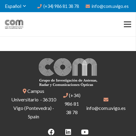
Español
(+34) 986 81 38 78
info@com.uvigo.es
Campus
(+34)
Universitario · 36310
986 81
Vigo (Pontevedra) ·
info@com.uvigo.es
38 78
Spain