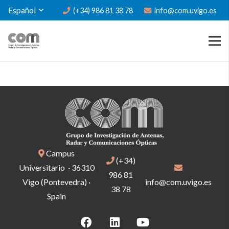
Español
(+34) 986 81 38 78
info@com.uvigo.es
Campus
(+34)
Universitario · 36310
986 81
Vigo (Pontevedra) ·
info@com.uvigo.es
38 78
Spain