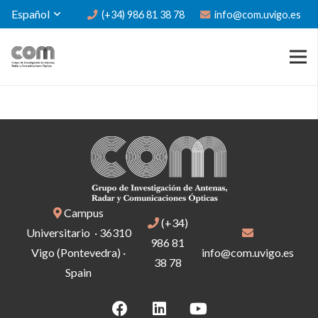
Español
(+34) 986 81 38 78
info@com.uvigo.es
Campus
(+34)
Universitario · 36310
986 81
Vigo (Pontevedra) ·
info@com.uvigo.es
38 78
Spain