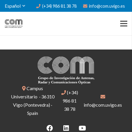
Español
(+34) 986 81 38 78
info@com.uvigo.es
Campus
(+34)
Universitario · 36310
986 81
Vigo (Pontevedra) ·
info@com.uvigo.es
38 78
Spain