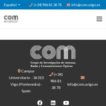
Español
(+34) 986 81 38 78
info@com.uvigo.es
Campus
(+34)
Universitario · 36310
986 81
Vigo (Pontevedra) ·
info@com.uvigo.es
38 78
Spain