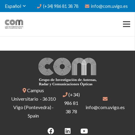
Español
(+34) 986 81 38 78
info@com.uvigo.es
Campus
(+34)
Universitario · 36310
986 81
Vigo (Pontevedra) ·
info@com.uvigo.es
38 78
Spain