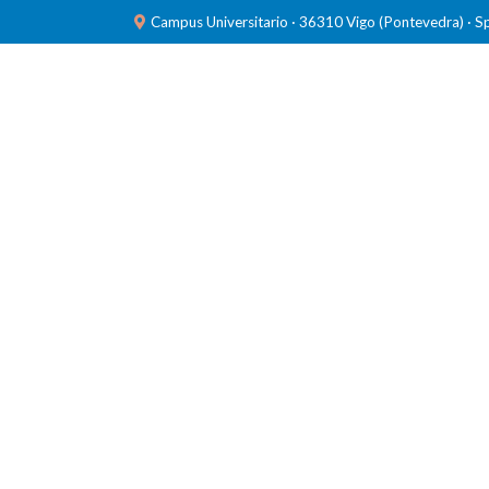
Campus Universitario · 36310 Vigo (Pontevedra) · S
INVESTIGACIÓN
LABORATORIOS
FORMACIÓ