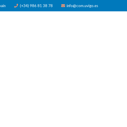
pain
(+34) 986 81 38 78
info@com.uvigo.es
N
PUBLICACIONES
PREMIOS
NOTICIAS