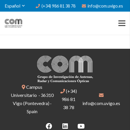
Español
(+34) 986 81 38 78
info@com.uvigo.es
Campus
(+34)
Universitario · 36310
986 81
Vigo (Pontevedra) ·
info@com.uvigo.es
38 78
Spain