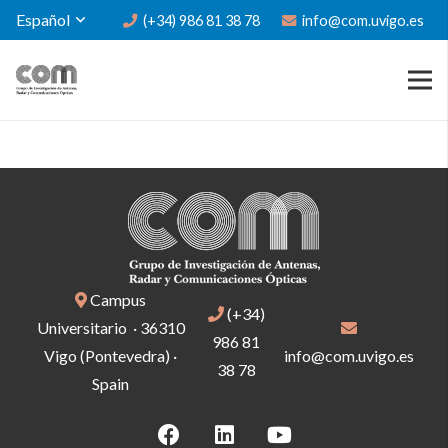
Español
(+34) 986 81 38 78
info@com.uvigo.es
Campus
(+34)
Universitario · 36310
986 81
Vigo (Pontevedra) ·
info@com.uvigo.es
38 78
Spain