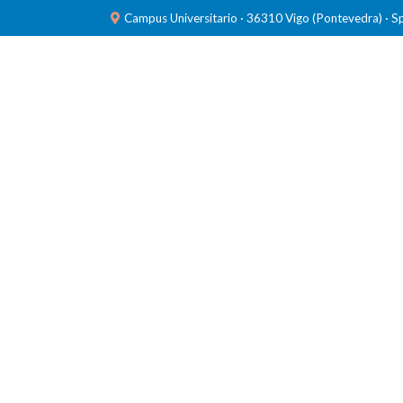
Campus Universitario · 36310 Vigo (Pontevedra) · S
INVESTIGACIÓN
LABORATORIOS
FORMACIÓ