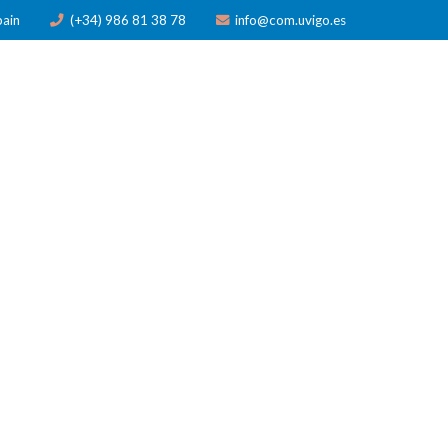
pain
(+34) 986 81 38 78
info@com.uvigo.es
N
PUBLICACIONES
PREMIOS
NOTICIAS