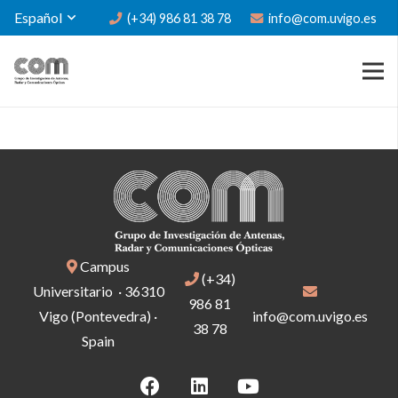
Español
(+34) 986 81 38 78
info@com.uvigo.es
Campus
(+34)
Universitario · 36310
986 81
Vigo (Pontevedra) ·
info@com.uvigo.es
38 78
Spain